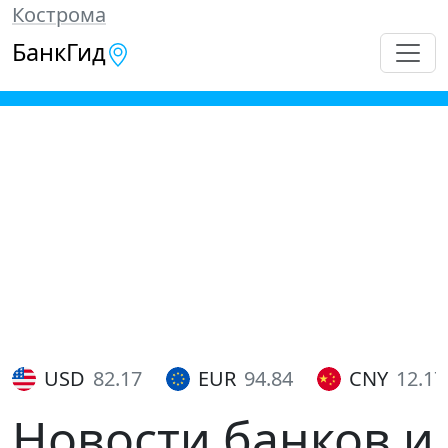
Кострома
БанкГид
USD
82.17
EUR
94.84
CNY
12.17
Новости банков и